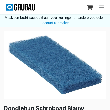
Overslaan naar inhoud
Maak een bedrijfsaccount aan voor kortingen en andere voordelen.
Account aanmaken
Doodlebug Schrobpad Blauw