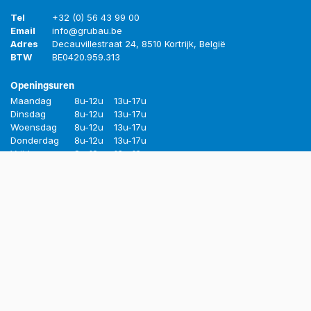
Tel
+32 (0) 56 43 99 00
Email
info@grubau.be
Adres
Decauvillestraat 24, 8510 Kortrijk, België
BTW
BE
0420.959.313
Openingsuren
Maandag
8u-12u
13u-17u
Dinsdag
8u-12u
13u-17u
Woensdag
8u-12u
13u-17u
Donderdag
8u-12u
13u-17u
Vrijdag
8u-12u
13u-16u
© Grubau BV. Alle rechten gereserveerd.
Aangeboden door
- De #1
Open source e-commerce