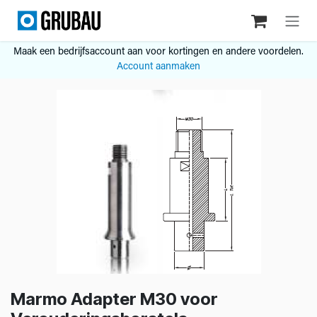
Overslaan naar inhoud
Maak een bedrijfsaccount aan voor kortingen en andere voordelen.
Account aanmaken
Marmo Adapter M30 voor