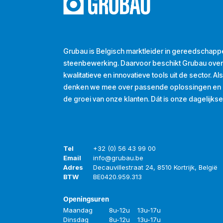
Grubau is Belgisch marktleider in gereedschapp
steenbewerking. Daarvoor beschikt Grubau ove
kwalitatieve en innovatieve tools uit de sector. A
denken we mee over passende oplossingen en d
de groei van onze klanten. Dát is onze dagelijkse
Tel
+32 (0) 56 43 99 00
Email
info@grubau.be
Adres
Decauvillestraat 24, 8510 Kortrijk, België
BTW
BE
0420.959.313
Openingsuren
Maandag
8u-12u
13u-17u
Dinsdag
8u-12u
13u-17u