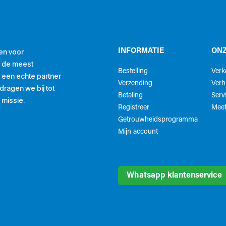
en voor
INFORMATIE
ONZ
r de meest
Bestelling
Ver
ls een echte partner
Verzending
Verh
ragen we bij tot
Betaling
Serv
 missie.
Registreer
Meet
Getrouwheidsprogramma
Mijn account
Whatsapp klantenservice