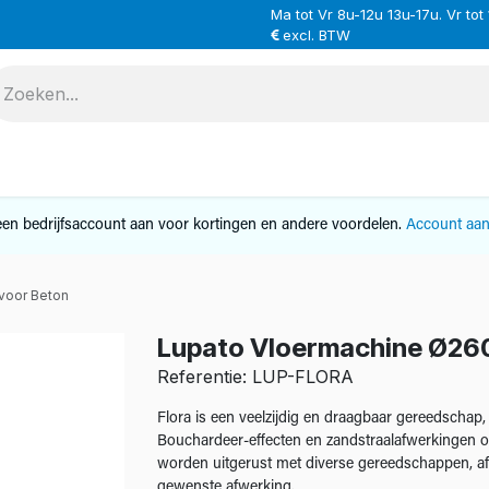
Ma tot Vr 8u-12u 13u-17u. Vr tot
excl. BTW
VERHUUR
SERVICE
OVER ONS
CONTAC
en bedrijfsaccount aan voor kortingen en andere voordelen.
Account aa
voor Beton
Lupato Vloermachine Ø260
Referentie: LUP-FLORA
Flora is een veelzijdig en draagbaar gereedscha
Bouchardeer-effecten en zandstraalafwerkingen o
worden uitgerust met diverse gereedschappen, a
gewenste afwerking.