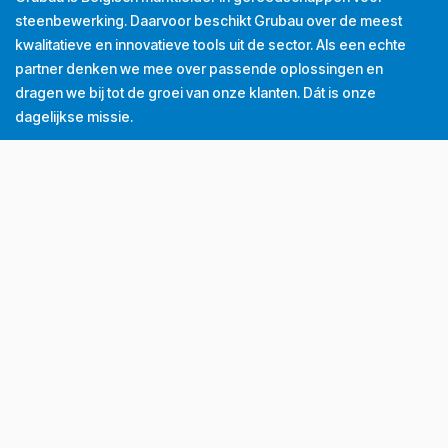
steenbewerking. Daarvoor beschikt Grubau over de meest
kwalitatieve en innovatieve tools uit de sector. Als een echte
partner denken we mee over passende oplossingen en
dragen we bij tot de groei van onze klanten. Dát is onze
dagelijkse missie.
Tel
+32 (0) 56 43 99 00
Email
info@grubau.be
Adres
Decauvillestraat 24, 8510 Kortrijk, België
BTW
BE
0420.959.313
Openingsuren
Maandag
8u-12u
13u-17u
Dinsdag
8u-12u
13u-17u
Woensdag
8u-12u
13u-17u
Donderdag
8u-12u
13u-17u
Vrijdag
8u-12u
13u-16u