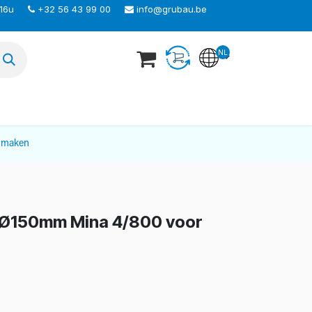
 16u
+32 56 43 99 00
info@grubau.be
NL
TEER ONS
nmaken
 Ø150mm Mina 4/800 voor