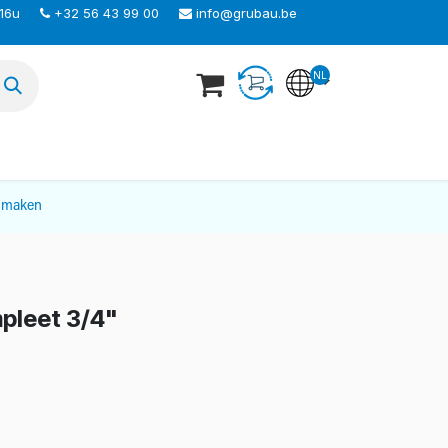
 16u
+32 56 43 99 00
info@grubau.be
NL
TEER ONS
nmaken
mpleet 3/4"