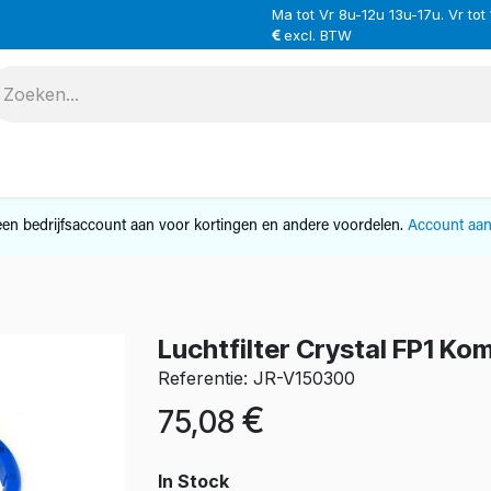
Ma tot Vr 8u-12u 13u-17u. Vr tot
excl. BTW
VERHUUR
SERVICE
OVER ONS
CONTAC
en bedrijfsaccount aan voor kortingen en andere voordelen.
Account aa
Luchtfilter Crystal FP1 Ko
Referentie: JR-V150300
€
75,08
In Stock