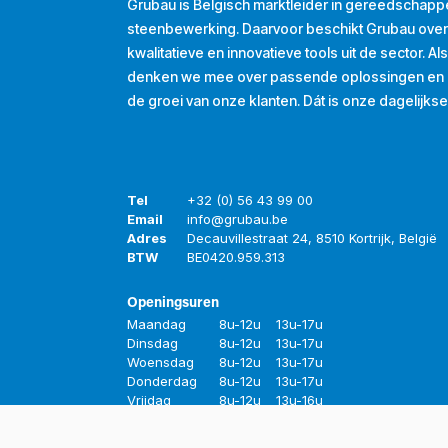
Grubau is Belgisch marktleider in gereedschapp
steenbewerking. Daarvoor beschikt Grubau ove
kwalitatieve en innovatieve tools uit de sector. A
denken we mee over passende oplossingen en d
de groei van onze klanten. Dát is onze dagelijkse
Tel
+32 (0) 56 43 99 00
Email
info@grubau.be
Adres
Decauvillestraat 24, 8510 Kortrijk, België
BTW
BE
0420.959.313
Openingsuren
Maandag
8u-12u
13u-17u
Dinsdag
8u-12u
13u-17u
Woensdag
8u-12u
13u-17u
Donderdag
8u-12u
13u-17u
Vrijdag
8u-12u
13u-16u