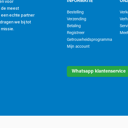
en voor
INFORMATIE
ONZ
r de meest
Bestelling
Ver
ls een echte partner
Verzending
Verh
ragen we bij tot
Betaling
Serv
 missie.
Registreer
Meet
Getrouwheidsprogramma
Mijn account
Whatsapp klantenservice