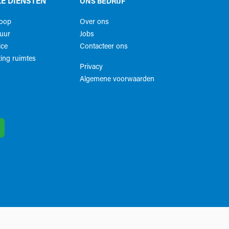
E DIENSTEN
ONS BEDRIJF
koop
Over ons
uur
Jobs
ice
Contacteer ons
ing ruimtes
Privacy
Algemene voorwaarden​