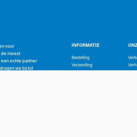
en voor
INFORMATIE
ONZ
r de meest
Bestelling
Ver
ls een echte partner
Verzending
Verh
ragen we bij tot
Betaling
Serv
 missie.
Registreer
Meet
Getrouwheidsprogramma
Mijn account
Whatsapp klantenservice