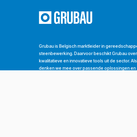
Grubau is Belgisch marktleider in gereedschapp
steenbewerking. Daarvoor beschikt Grubau ove
kwalitatieve en innovatieve tools uit de sector. A
denken we mee over passende oplossingen en d
de groei van onze klanten. Dát is onze dagelijkse
Tel
+32 (0) 56 43 99 00
Email
info@grubau.be
Adres
Decauvillestraat 24, 8510 Kortrijk, België
BTW
BE
0420.959.313