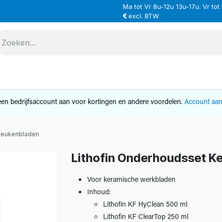
Ma tot Vr 8u-12u 13u-17u. Vr tot
excl. BTW
VERHUUR
SERVICE
OVER ONS
CONTAC
en bedrijfsaccount aan voor kortingen en andere voordelen.
Account aa
 Keukenbladen
Lithofin Onderhoudsset K
Voor keramische werkbladen
Inhoud:
Lithofin KF HyClean 500 ml
Lithofin KF ClearTop 250 ml