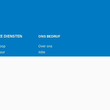
E DIENSTEN
ONS BEDRIJF
koop
Over ons
uur
Jobs
ice
Contacteer ons
ing ruimtes
Privacy
Algemene voorwaarden​