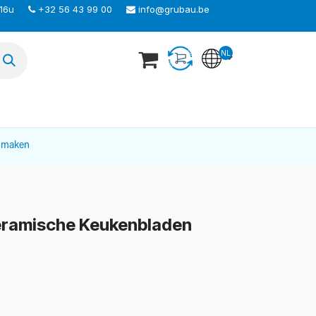
 16u
+32 56 43 99 00
info@grubau.be
NL
TEER ONS
nmaken
eramische Keukenbladen