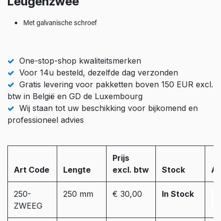
Leugenzwee
Met galvanische schroef
One-stop-shop kwaliteitsmerken
Voor 14u besteld, dezelfde dag verzonden
Gratis levering voor pakketten boven 150 EUR excl.
btw in België en GD de Luxembourg
Wij staan tot uw beschikking voor bijkomend en
professioneel advies
Prijs
Art Code
Lengte
excl. btw
Stock
Aa
250-
250 mm
€ 30,00
In Stock
ZWEEG