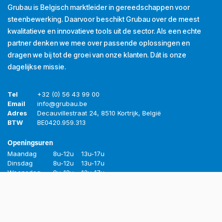
Grubau is Belgisch marktleider in gereedschappen voor
steenbewerking. Daarvoor beschikt Grubau over de meest
kwalitatieve en innovatieve tools uit de sector. Als een echte
partner denken we mee over passende oplossingen en
dragen we bij tot de groei van onze klanten. Dát is onze
dagelijkse missie.
Tel
+32 (0) 56 43 99 00
Email
info@grubau.be
Adres
Decauvillestraat 24, 8510 Kortrijk, België
BTW
BE
0420.959.313
Openingsuren
Maandag
8u-12u
13u-17u
Dinsdag
8u-12u
13u-17u
Woensdag
8u-12u
13u-17u
Donderdag
8u-12u
13u-17u
Vrijdag
8u-12u
13u-16u