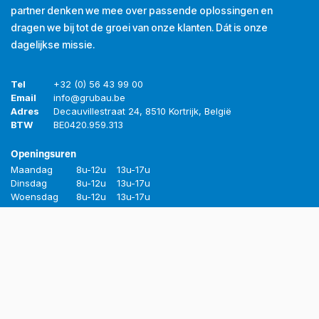
partner denken we mee over passende oplossingen en
dragen we bij tot de groei van onze klanten. Dát is onze
dagelijkse missie.
Tel
+32 (0) 56 43 99 00
Email
info@grubau.be
Adres
Decauvillestraat 24, 8510 Kortrijk, België
BTW
BE
0420.959.313
Openingsuren
Maandag
8u-12u
13u-17u
Dinsdag
8u-12u
13u-17u
Woensdag
8u-12u
13u-17u
Donderdag
8u-12u
13u-17u
Vrijdag
8u-12u
13u-16u