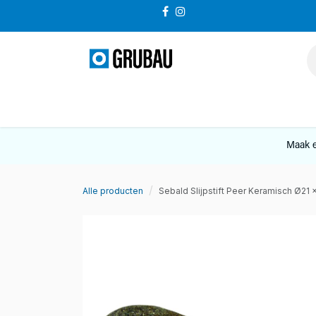
Overslaan naar inhoud
VERKOOP
Maak e
Alle producten
Sebald Slijpstift Peer Keramisch Ø21