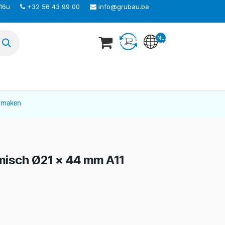
 16u
+32 56 43 99 00
info@grubau.be
NL
TEER ONS
nmaken
amisch Ø21 x 44 mm A11