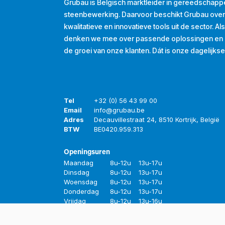
Grubau is Belgisch marktleider in gereedschapp
steenbewerking. Daarvoor beschikt Grubau ove
kwalitatieve en innovatieve tools uit de sector. A
denken we mee over passende oplossingen en d
de groei van onze klanten. Dát is onze dagelijkse
Tel
+32 (0) 56 43 99 00
Email
info@grubau.be
Adres
Decauvillestraat 24, 8510 Kortrijk, België
BTW
BE
0420.959.313
Openingsuren
Maandag
8u-12u
13u-17u
Dinsdag
8u-12u
13u-17u
Woensdag
8u-12u
13u-17u
Donderdag
8u-12u
13u-17u
Vrijdag
8u-12u
13u-16u