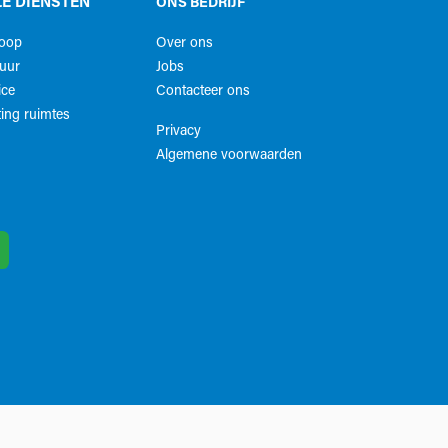
E DIENSTEN
ONS BEDRIJF
koop
Over ons
uur
Jobs
ice
Contacteer ons
ing ruimtes
Privacy
Algemene voorwaarden​