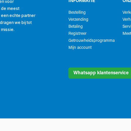
en voor
INFORMATIE
ONZ
r de meest
Bestelling
Ver
ls een echte partner
Verzending
Verh
ragen we bij tot
Betaling
Serv
 missie.
Registreer
Meet
Getrouwheidsprogramma
Mijn account
Whatsapp klantenservice