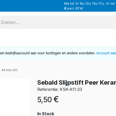
Ma tot Vr 8u-12u 13u-17u. Vr tot
excl. BTW
VERHUUR
SERVICE
OVER ONS
CONTAC
en bedrijfsaccount aan voor kortingen en andere voordelen.
Account aa
 x 44 mm A11
Sebald Slijpstift Peer Ker
Referentie: KSK-A11-23
€
5,50
In Stock