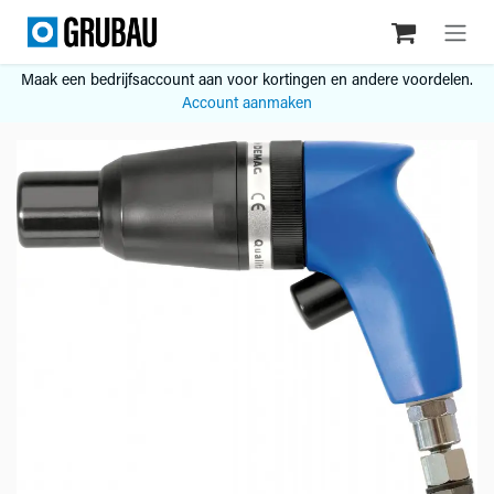
Overslaan naar inhoud
Maak een bedrijfsaccount aan voor kortingen en andere voordelen.
Account aanmaken