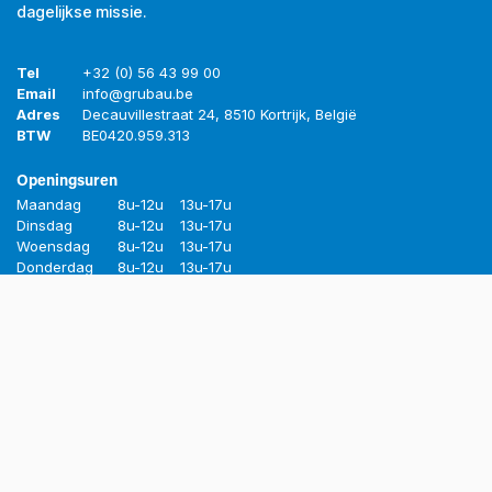
dagelijkse missie.
Tel
+32 (0) 56 43 99 00
Email
info@grubau.be
Adres
Decauvillestraat 24, 8510 Kortrijk, België
BTW
BE
0420.959.313
Openingsuren
Maandag
8u-12u
13u-17u
Dinsdag
8u-12u
13u-17u
Woensdag
8u-12u
13u-17u
Donderdag
8u-12u
13u-17u
Vrijdag
8u-12u
13u-16u