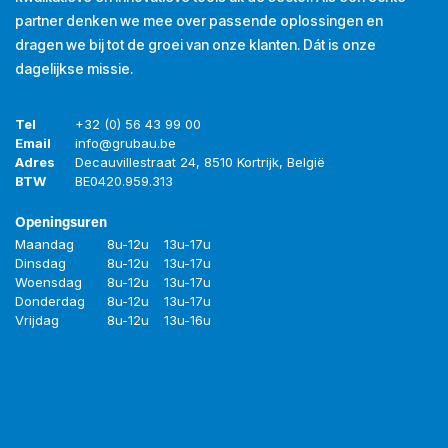
partner denken we mee over passende oplossingen en
dragen we bij tot de groei van onze klanten. Dát is onze
dagelijkse missie.
Tel
+32 (0) 56 43 99 00
Email
info@grubau.be
Adres
Decauvillestraat 24, 8510 Kortrijk, België
BTW
BE
0420.959.313
Openingsuren
Maandag
8u-12u
13u-17u
Dinsdag
8u-12u
13u-17u
Woensdag
8u-12u
13u-17u
Donderdag
8u-12u
13u-17u
Vrijdag
8u-12u
13u-16u