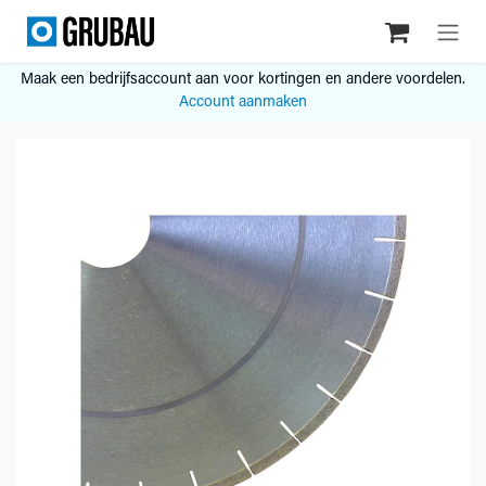
Overslaan naar inhoud
Maak een bedrijfsaccount aan voor kortingen en andere voordelen.
Account aanmaken