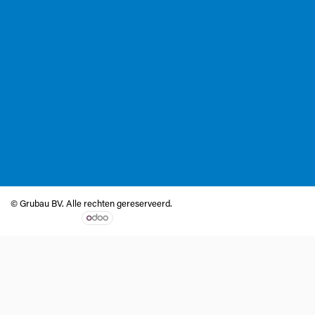
© Grubau BV. Alle rechten gereserveerd.
Aangeboden door
- De #1
Open source e-commerce