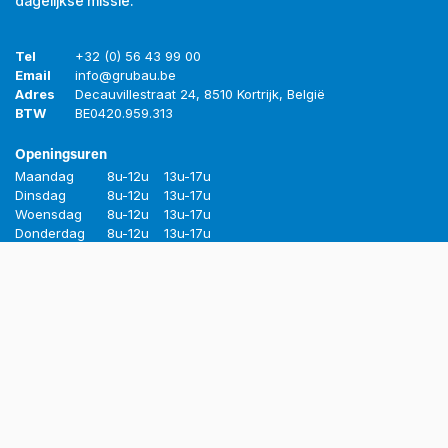
dagelijkse missie.
Tel
+32 (0) 56 43 99 00
Email
info@grubau.be
Adres
Decauvillestraat 24, 8510 Kortrijk, België
BTW
BE
0420.959.313
Openingsuren
Maandag
8u-12u
13u-17u
Dinsdag
8u-12u
13u-17u
Woensdag
8u-12u
13u-17u
Donderdag
8u-12u
13u-17u
Vrijdag
8u-12u
13u-16u