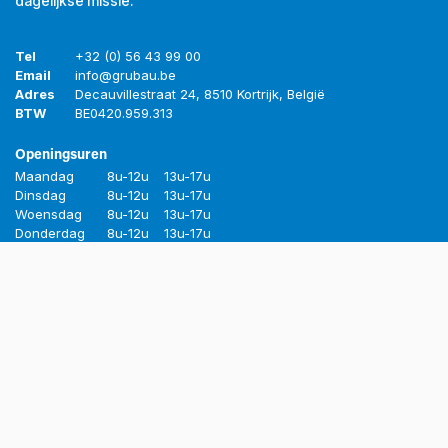
dagelijkse missie.
Tel
+32 (0) 56 43 99 00
Email
info@grubau.be
Adres
Decauvillestraat 24, 8510 Kortrijk, België
BTW
BE
0420.959.313
Openingsuren
Maandag
8u-12u
13u-17u
Dinsdag
8u-12u
13u-17u
Woensdag
8u-12u
13u-17u
Donderdag
8u-12u
13u-17u
Vrijdag
8u-12u
13u-16u