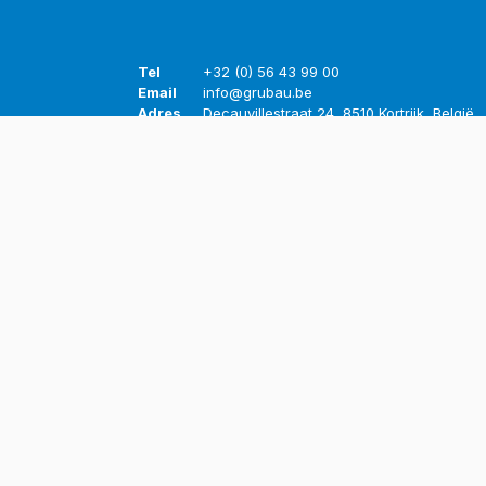
Tel
+32 (0) 56 43 99 00
Email
info@grubau.be
Adres
Decauvillestraat 24, 8510 Kortrijk, België
BTW
BE
0420.959.313
Openingsuren
Maandag
8u-12u
13u-17u
Dinsdag
8u-12u
13u-17u
Woensdag
8u-12u
13u-17u
Donderdag
8u-12u
13u-17u
Vrijdag
8u-12u
13u-16u