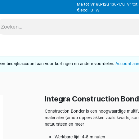
Ma tot Vr 8u-12u 13u-17u. Vr tot
excl. BTW
VERHUUR
SERVICE
OVER ONS
CONTAC
en bedrijfsaccount aan voor kortingen en andere voordelen.
Account aa
Integra Construction Bond
Construction Bonder is een hoogwaardige multifun
materialen (amop oppervlakken zoals kwarts, som
natuursteen en meer
Werkbare tijd: 4-8 minuten