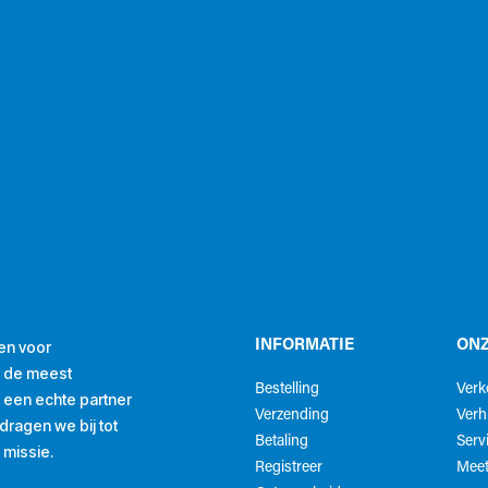
en voor
INFORMATIE
ONZ
r de meest
Bestelling
Ver
ls een echte partner
Verzending
Verh
ragen we bij tot
Betaling
Serv
 missie.
Registreer
Meet