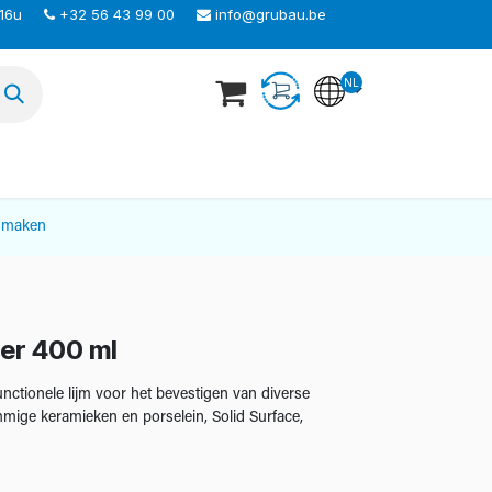
 16u
+32 56 43 99 00
info@grubau.be
NL
TEER ONS
nmaken
er 400 ml
ctionele lijm voor het bevestigen van diverse
mige keramieken en porselein, Solid Surface,