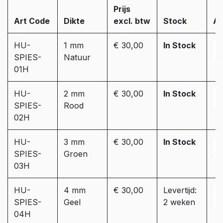
Prijs
Art Code
Dikte
excl. btw
Stock
Aa
HU-
1 mm
€ 30,00
In Stock
SPIES-
Natuur
01H
HU-
2 mm
€ 30,00
In Stock
SPIES-
Rood
02H
HU-
3 mm
€ 30,00
In Stock
SPIES-
Groen
03H
HU-
4 mm
€ 30,00
Levertijd:
SPIES-
Geel
2 weken
04H