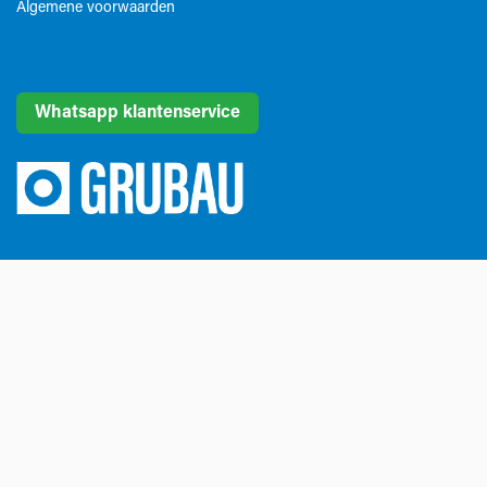
Algemene voorwaarden​
Whatsapp klantenservice
Grubau is Belgisch marktleider in gereedschappen voor
steenbewerking. Daarvoor beschikt Grubau over de meest
kwalitatieve en innovatieve tools uit de sector. Als een echte
partner denken we mee over passende oplossingen en
dragen we bij tot de groei van onze klanten. Dát is onze
dagelijkse missie.
Tel
+32 (0) 56 43 99 00
Email
info@grubau.be