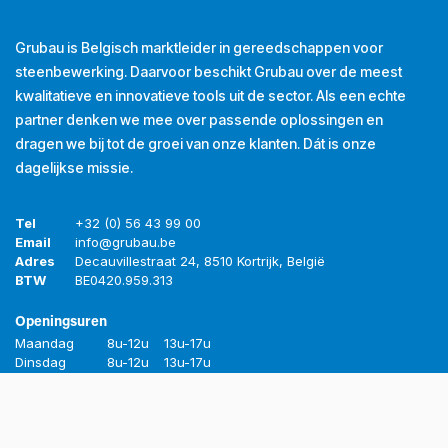
Grubau is Belgisch marktleider in gereedschappen voor
steenbewerking. Daarvoor beschikt Grubau over de meest
kwalitatieve en innovatieve tools uit de sector. Als een echte
partner denken we mee over passende oplossingen en
dragen we bij tot de groei van onze klanten. Dát is onze
dagelijkse missie.
Tel
+32 (0) 56 43 99 00
Email
info@grubau.be
Adres
Decauvillestraat 24, 8510 Kortrijk, België
BTW
BE
0420.959.313
Openingsuren
Maandag
8u-12u
13u-17u
Dinsdag
8u-12u
13u-17u
Woensdag
8u-12u
13u-17u
Donderdag
8u-12u
13u-17u
Vrijdag
8u-12u
13u-16u