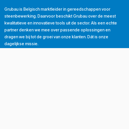
Grubau is Belgisch marktleider in gereedschappen voor
steenbewerking. Daarvoor beschikt Grubau over de meest
kwalitatieve en innovatieve tools uit de sector. Als een echte
partner denken we mee over passende oplossingen en
dragen we bij tot de groei van onze klanten. Dát is onze
dagelijkse missie.
Tel
+32 (0) 56 43 99 00
Email
info@grubau.be
Adres
Decauvillestraat 24, 8510 Kortrijk, België
BTW
BE
0420.959.313
Openingsuren
Maandag
8u-12u
13u-17u
Dinsdag
8u-12u
13u-17u
Woensdag
8u-12u
13u-17u
Donderdag
8u-12u
13u-17u
Vrijdag
8u-12u
13u-16u