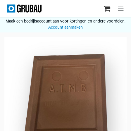
Overslaan naar inhoud
Maak een bedrijfsaccount aan voor kortingen en andere voordelen.
Account aanmaken