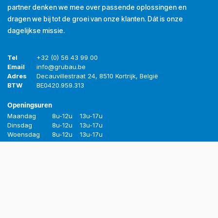
partner denken we mee over passende oplossingen en
dragen we bij tot de groei van onze klanten. Dát is onze
dagelijkse missie.
Tel
+32 (0) 56 43 99 00
Email
info@grubau.be
Adres
Decauvillestraat 24, 8510 Kortrijk, België
BTW
BE
0420.959.313
Openingsuren
Maandag
8u-12u
13u-17u
Dinsdag
8u-12u
13u-17u
Woensdag
8u-12u
13u-17u
Donderdag
8u-12u
13u-17u
Vrijdag
8u-12u
13u-16u