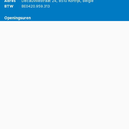
Adres
Decauvillestraat 24, 8510 Kortrijk, België
BTW
BE
0420.959.313
Openingsuren
Maandag
8u-12u
13u-17u
Dinsdag
8u-12u
13u-17u
Woensdag
8u-12u
13u-17u
Donderdag
8u-12u
13u-17u
Vrijdag
8u-12u
13u-16u
© Grubau BV. Alle rechten gereserveerd.