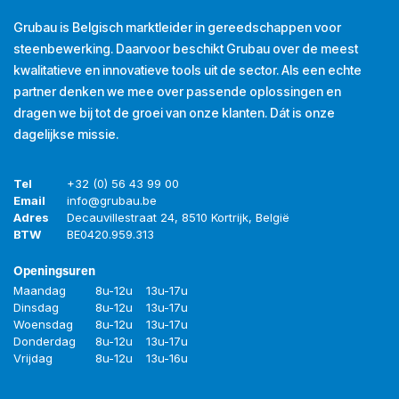
Grubau is Belgisch marktleider in gereedschappen voor
steenbewerking. Daarvoor beschikt Grubau over de meest
kwalitatieve en innovatieve tools uit de sector. Als een echte
partner denken we mee over passende oplossingen en
dragen we bij tot de groei van onze klanten. Dát is onze
dagelijkse missie.
Tel
+32 (0) 56 43 99 00
Email
info@grubau.be
Adres
Decauvillestraat 24, 8510 Kortrijk, België
BTW
BE
0420.959.313
Openingsuren
Maandag
8u-12u
13u-17u
Dinsdag
8u-12u
13u-17u
Woensdag
8u-12u
13u-17u
Donderdag
8u-12u
13u-17u
Vrijdag
8u-12u
13u-16u