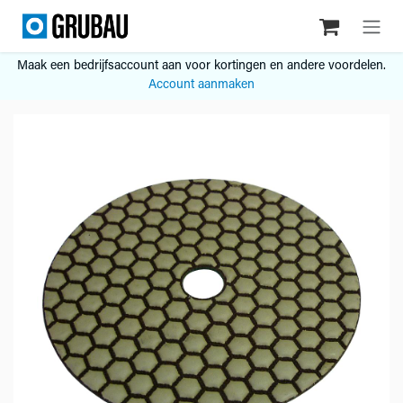
Overslaan naar inhoud
Maak een bedrijfsaccount aan voor kortingen en andere voordelen.
Account aanmaken