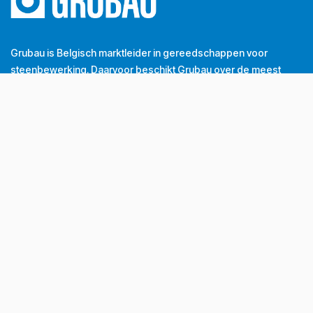
Grubau is Belgisch marktleider in gereedschappen voor
steenbewerking. Daarvoor beschikt Grubau over de meest
kwalitatieve en innovatieve tools uit de sector. Als een echte
partner denken we mee over passende oplossingen en
dragen we bij tot de groei van onze klanten. Dát is onze
dagelijkse missie.
Tel
+32 (0) 56 43 99 00
Email
info@grubau.be
Adres
Decauvillestraat 24, 8510 Kortrijk, België
BTW
BE
0420.959.313
Openingsuren
Maandag
8u-12u
13u-17u
Dinsdag
8u-12u
13u-17u
Woensdag
8u-12u
13u-17u
Donderdag
8u-12u
13u-17u
Vrijdag
8u-12u
13u-16u