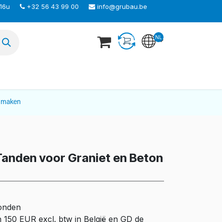
 16u
+32 56 43 99 00
info@grubau.be
NL
TEER ONS
nmaken
Tanden voor Graniet en Beton
zonden
n 150 EUR excl. btw in België en GD de