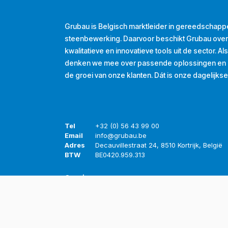
Grubau is Belgisch marktleider in gereedschapp
steenbewerking. Daarvoor beschikt Grubau ove
kwalitatieve en innovatieve tools uit de sector. A
denken we mee over passende oplossingen en d
de groei van onze klanten. Dát is onze dagelijkse
Tel
+32 (0) 56 43 99 00
Email
info@grubau.be
Adres
Decauvillestraat 24, 8510 Kortrijk, België
BTW
BE
0420.959.313
Openingsuren
Maandag
8u-12u
13u-17u
Dinsdag
8u-12u
13u-17u
Woensdag
8u-12u
13u-17u
Donderdag
8u-12u
13u-17u
Vrijdag
8u-12u
13u-16u