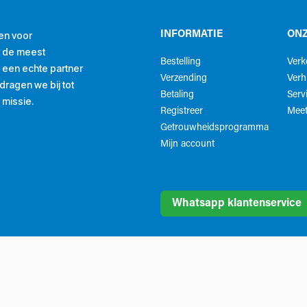
en voor
INFORMATIE
ONZ
r de meest
Bestelling
Ver
ls een echte partner
Verzending
Verh
ragen we bij tot
Betaling
Serv
 missie.
Registreer
Meet
Getrouwheidsprogramma
Mijn account
Whatsapp klantenservice