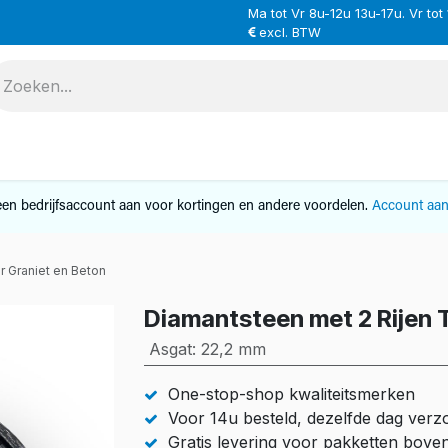
Ma tot Vr 8u-12u 13u-17u. Vr tot
excl. BTW
VERHUUR
SERVICE
OVER ONS
CONTAC
en bedrijfsaccount aan voor kortingen en andere voordelen.
Account aa
r Graniet en Beton
Diamantsteen met 2 Rijen 
Asgat
:
22,2 mm
One-stop-shop kwaliteitsmerken
Voor 14u besteld, dezelfde dag ver
Gratis levering voor pakketten bove