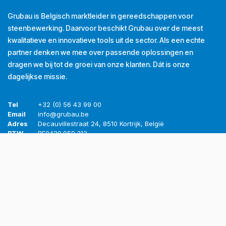
Grubau is Belgisch marktleider in gereedschappen voor
steenbewerking. Daarvoor beschikt Grubau over de meest
kwalitatieve en innovatieve tools uit de sector. Als een echte
partner denken we mee over passende oplossingen en
dragen we bij tot de groei van onze klanten. Dát is onze
dagelijkse missie.
Tel
+32 (0) 56 43 99 00
Email
info@grubau.be
Adres
Decauvillestraat 24, 8510 Kortrijk, België
BTW
BE
0420.959.313
Openingsuren
Maandag
8u-12u
13u-17u
Dinsdag
8u-12u
13u-17u
Woensdag
8u-12u
13u-17u
Donderdag
8u-12u
13u-17u
Vrijdag
8u-12u
13u-16u