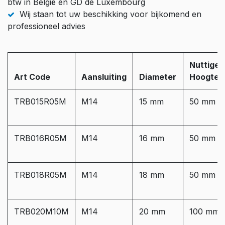
btw in België en GD de Luxembourg
Wij staan tot uw beschikking voor bijkomend en
professioneel advies
Nuttige
Art Code
Aansluiting
Diameter
Hoogte
TRB015R05M
M14
15 mm
50 mm
TRB016R05M
M14
16 mm
50 mm
TRB018R05M
M14
18 mm
50 mm
TRB020M10M
M14
20 mm
100 mm