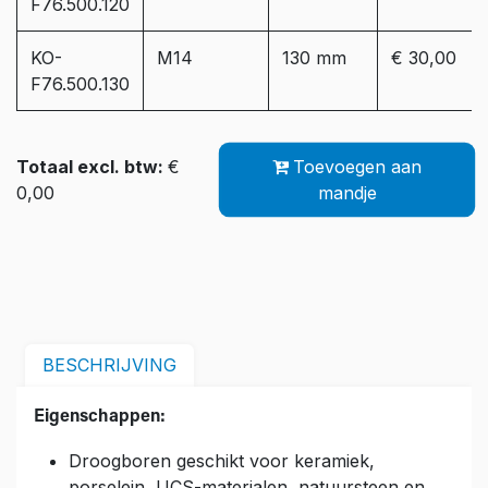
F76.500.120
KO-
M14
130 mm
€ 30,00
F76.500.130
Totaal excl. btw:
€
Toevoegen aan
0,00
mandje
BESCHRIJVING
Eigenschappen:
Droogboren geschikt voor keramiek,
porselein, UCS-materialen, natuursteen en