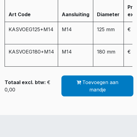
Prij
Art Code
Aansluiting
Diameter
exc
KASVOEG125+M14
M14
125 mm
€ 3
KASVOEG180+M14
M14
180 mm
€ 3
Totaal excl. btw:
€
Toevoegen aan
0,00
mandje