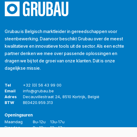
Grubau is Belgisch marktleider in gereedschappen voor
steenbewerking. Daarvoor beschikt Grubau over de meest
kwalitatieve en innovatieve tools uit de sector. Als een echte
partner denken we mee over passende oplossingen en
dragen we bij tot de groei van onze klanten. Dát is onze
dagelijkse missie.
Tel
+32 (0) 56 43 99 00
Email
info@grubau.be
Adres
Decauvillestraat 24, 8510 Kortrijk, België
BTW
BE
0420.959.313
Openingsuren
Maandag
8u-12u
13u-17u
Dinsdag
8u-12u
13u-17u
Woensdag
8u-12u
13u-17u