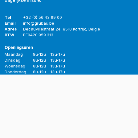
dagelijkse missie.
Tel
+32 (0) 56 43 99 00
Email
info@grubau.be
Adres
Decauvillestraat 24, 8510 Kortrijk, België
BTW
BE
0420.959.313
Openingsuren
Maandag
8u-12u
13u-17u
Dinsdag
8u-12u
13u-17u
Woensdag
8u-12u
13u-17u
Donderdag
8u-12u
13u-17u
Vrijdag
8u-12u
13u-16u