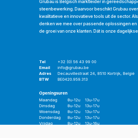
Grubau is Belgisch marktleider in gereedschapp
steenbewerking. Daarvoor beschikt Grubau ove
kwalitatieve en innovatieve tools uit de sector. A
denken we mee over passende oplossingen en d
de groei van onze klanten. Dát is onze dagelijkse
Tel
+32 (0) 56 43 99 00
Email
info@grubau.be
Adres
Decauvillestraat 24, 8510 Kortrijk, België
BTW
BE
0420.959.313
Openingsuren
Maandag
8u-12u
13u-17u
Dinsdag
8u-12u
13u-17u
Woensdag
8u-12u
13u-17u
Donderdag
8u-12u
13u-17u
Vrijdag
8u-12u
13u-16u