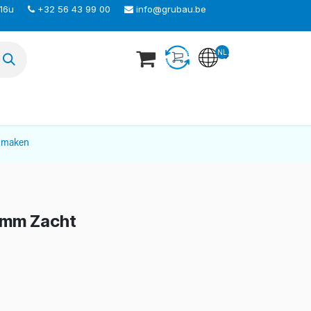
 16u
+32 56 43 99 00
info@grubau.be
NL
TEER ONS
nmaken
0 mm Zacht