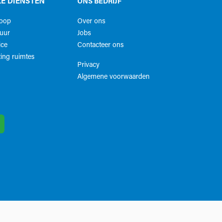
E DIENSTEN
ONS BEDRIJF
koop
Over ons
uur
Jobs
ice
Contacteer ons
ing ruimtes
Privacy
Algemene voorwaarden​