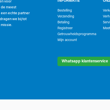
en voor
INFORMATIE
ONZ
r de meest
Bestelling
Ver
ls een echte partner
Verzending
Verh
ragen we bij tot
Betaling
Serv
 missie.
Registreer
Meet
Getrouwheidsprogramma
Mijn account
Whatsapp klantenservice