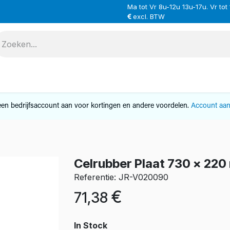
Ma tot Vr 8u-12u 13u-17u. Vr tot
excl. BTW
VERHUUR
SERVICE
OVER ONS
CONTAC
en bedrijfsaccount aan voor kortingen en andere voordelen.
Account aa
Celrubber Plaat 730 x 22
Referentie: JR-V020090
€
71,38
In Stock