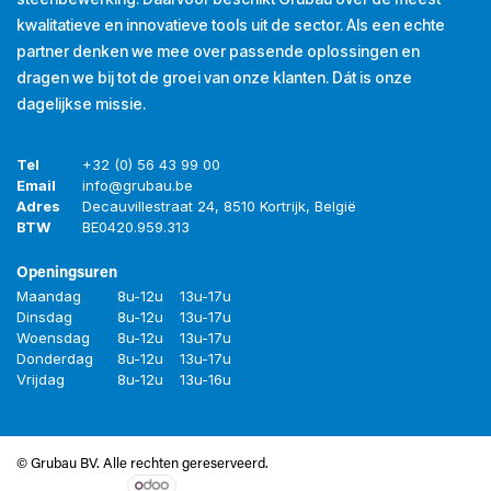
kwalitatieve en innovatieve tools uit de sector. Als een echte
partner denken we mee over passende oplossingen en
dragen we bij tot de groei van onze klanten. Dát is onze
dagelijkse missie.
Tel
+32 (0) 56 43 99 00
Email
info@grubau.be
Adres
Decauvillestraat 24, 8510 Kortrijk, België
BTW
BE
0420.959.313
Openingsuren
Maandag
8u-12u
13u-17u
Dinsdag
8u-12u
13u-17u
Woensdag
8u-12u
13u-17u
Donderdag
8u-12u
13u-17u
Vrijdag
8u-12u
13u-16u
© Grubau BV. Alle rechten gereserveerd.
Aangeboden door
- De #1
Open source e-commerce