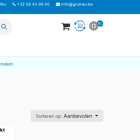
 16u
+32 56 43 99 00
info@grubau.be
NL
TEER ONS
nmaken
Aanbevolen
Sorteren op:
nkt