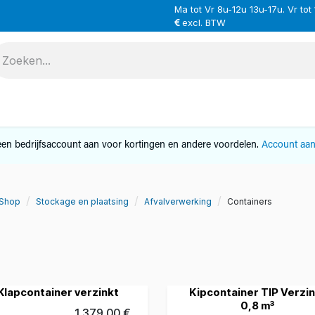
Ma tot Vr 8u-12u 13u-17u. Vr tot
excl. BTW
VERHUUR
SERVICE
OVER ONS
CONTAC
en bedrijfsaccount aan voor kortingen en andere voordelen.
Account aa
Shop
Stockage en plaatsing
Afvalverwerking
Containers
Klapcontainer verzinkt
Kipcontainer TIP Verzi
0,8 m³
1.379,00
€