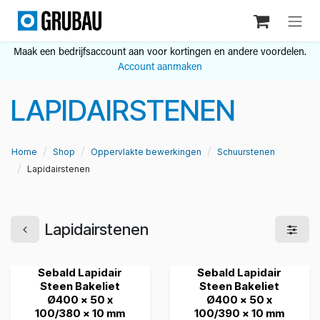
Overslaan naar inhoud
Maak een bedrijfsaccount aan voor kortingen en andere voordelen.
Account aanmaken
LAPIDAIRSTENEN
Home
Shop
Oppervlakte bewerkingen
Schuurstenen
Lapidairstenen
Lapidairstenen
Sebald Lapidair
Sebald Lapidair
Steen Bakeliet
Steen Bakeliet
Ø400 x 50 x
Ø400 x 50 x
100/380 x 10 mm
100/390 x 10 mm