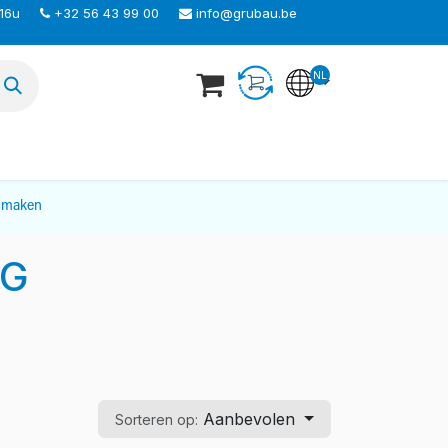
 16u
+32 56 43 99 00
info@grubau.be
NL
TEER ONS
nmaken
NG
Aanbevolen
Sorteren op: