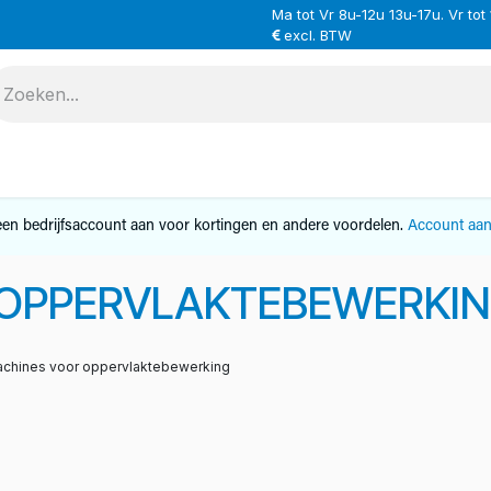
Ma tot Vr 8u-12u 13u-17u. Vr tot
excl. BTW
VERHUUR
SERVICE
OVER ONS
CONTAC
en bedrijfsaccount aan voor kortingen en andere voordelen.
Account aa
 OPPERVLAKTEBEWERKI
chines voor oppervlaktebewerking