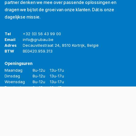
partner denken we mee over passende oplossingen en
dragen we bij tot de groei van onze klanten. Dát is onze
dagelijkse missie.
Tel
+32 (0) 56 43 99 00
Email
info@grubau.be
Adres
Decauvillestraat 24, 8510 Kortrijk, België
BTW
BE
0420.959.313
Openingsuren
Maandag
8u-12u
13u-17u
Dinsdag
8u-12u
13u-17u
Woensdag
8u-12u
13u-17u
Donderdag
8u-12u
13u-17u
Vrijdag
8u-12u
13u-16u