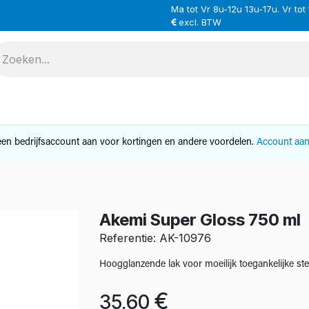
Ma tot Vr 8u-12u 13u-17u. Vr tot
excl. BTW
VERHUUR
SERVICE
OVER ONS
CONTAC
en bedrijfsaccount aan voor kortingen en andere voordelen.
Account aa
Akemi Super Gloss 750 ml
Referentie: AK-10976
Hoogglanzende lak voor moeilijk toegankelijke ste
€
35,60