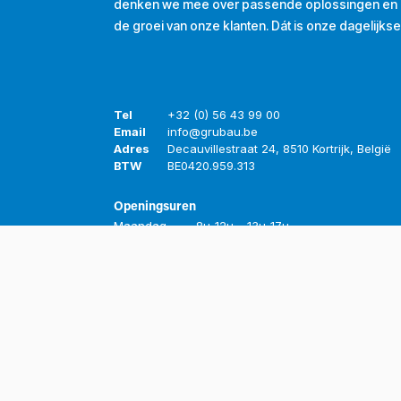
denken we mee over passende oplossingen en d
de groei van onze klanten. Dát is onze dagelijkse
Tel
+32 (0) 56 43 99 00
Email
info@grubau.be
Adres
Decauvillestraat 24, 8510 Kortrijk, België
BTW
BE
0420.959.313
Openingsuren
Maandag
8u-12u
13u-17u
Dinsdag
8u-12u
13u-17u
Woensdag
8u-12u
13u-17u
Donderdag
8u-12u
13u-17u
Vrijdag
8u-12u
13u-16u