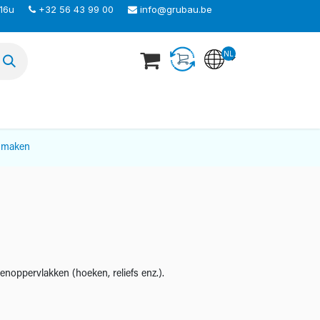
 16u
+32 56 43 99 00
info@grubau.be
NL
TEER ONS
nmaken
enoppervlakken (hoeken, reliefs enz.).