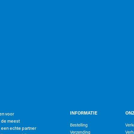
en voor
INFORMATIE
ONZ
r de meest
Bestelling
Ver
ls een echte partner
Verzending
Verh