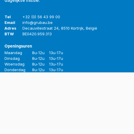
dagelijkse missie.
Tel
+32 (0) 56 43 99 00
Email
info@grubau.be
Adres
Decauvillestraat 24, 8510 Kortrijk, België
BTW
BE
0420.959.313
Openingsuren
Maandag
8u-12u
13u-17u
Dinsdag
8u-12u
13u-17u
Woensdag
8u-12u
13u-17u
Donderdag
8u-12u
13u-17u
Vrijdag
8u-12u
13u-16u