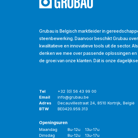
Grubau is Belgisch marktleider in gereedschapp
steenbewerking. Daarvoor beschikt Grubau ove
kwalitatieve en innovatieve tools uit de sector. A
denken we mee over passende oplossingen en d
de groei van onze klanten. Dát is onze dagelijkse
Tel
+32 (0) 56 43 99 00
Email
info@grubau.be
Adres
Decauvillestraat 24, 8510 Kortrijk, België
BTW
BE
0420.959.313
Openingsuren
Maandag
8u-12u
13u-17u
Dinsdag
8u-12u
13u-17u