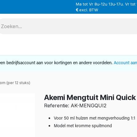
Ma tot Vr 8u-12u 13u-17u. Vr tot
excl. BTW
VERHUUR
SERVICE
OVER ONS
CONTAC
en bedrijfsaccount aan voor kortingen en andere voordelen.
Account aa
om (per 12 stuks)
Akemi Mengtuit Mini Quick 
Referentie: AK-MENGQUI2
Voor 50 ml hulzen met mengverhouding 1:1
Model met kromme spuitmond