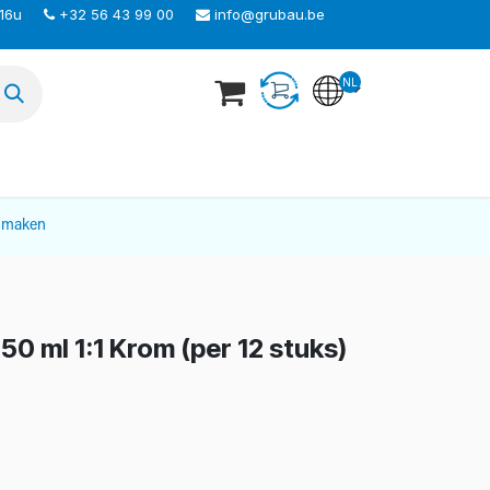
 16u
+32 56 43 99 00
info@grubau.be
NL
TEER ONS
nmaken
50 ml 1:1 Krom (per 12 stuks)