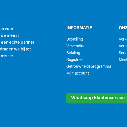
en voor
INFORMATIE
ONZ
r de meest
Bestelling
Ver
ls een echte partner
Verzending
Verh
ragen we bij tot
Betaling
Serv
 missie.
Registreer
Meet
Getrouwheidsprogramma
Mijn account
Whatsapp klantenservice