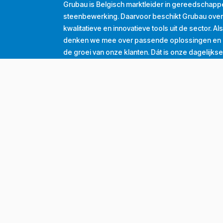
Grubau is Belgisch marktleider in gereedschapp
steenbewerking. Daarvoor beschikt Grubau ove
kwalitatieve en innovatieve tools uit de sector. A
denken we mee over passende oplossingen en d
de groei van onze klanten. Dát is onze dagelijkse
Tel
+32 (0) 56 43 99 00
Email
info@grubau.be
Adres
Decauvillestraat 24, 8510 Kortrijk, België
BTW
BE
0420.959.313
Openingsuren
Maandag
8u-12u
13u-17u
Dinsdag
8u-12u
13u-17u
Woensdag
8u-12u
13u-17u
Donderdag
8u-12u
13u-17u
Vrijdag
8u-12u
13u-16u