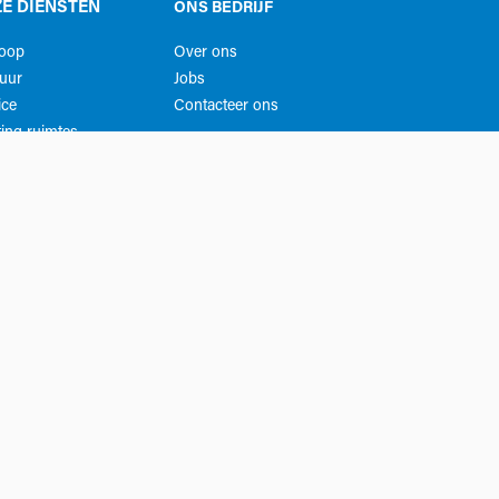
E DIENSTEN
ONS BEDRIJF
koop
Over ons
uur
Jobs
ice
Contacteer ons
ing ruimtes
Privacy
Algemene voorwaarden​