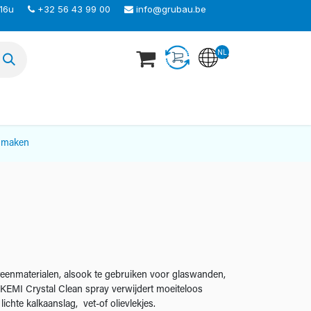
 16u
+32 56 43 99 00
info@grubau.be
NL
TEER ONS
nmaken
teenmaterialen, alsook te gebruiken voor glaswanden,
AKEMI Crystal Clean spray verwijdert moeiteloos
ichte kalkaanslag, vet-of olievlekjes.