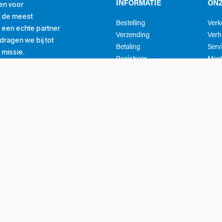
en voor
INFORMATIE
ONZ
r de meest
Bestelling
Ver
ls een echte partner
Verzending
Verh
ragen we bij tot
Betaling
Serv
 missie.
Registreer
Meet
Getrouwheidsprogramma
Mijn account
Whatsapp klantenservice