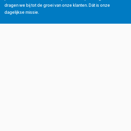
dragen we bij tot de groei van onze klanten. Dát is onze
dagelijkse missie.
Tel
+32 (0) 56 43 99 00
Email
info@grubau.be
Adres
Decauvillestraat 24, 8510 Kortrijk, België
BTW
BE
0420.959.313
Openingsuren
Maandag
8u-12u
13u-17u
Dinsdag
8u-12u
13u-17u
Woensdag
8u-12u
13u-17u
Donderdag
8u-12u
13u-17u
Vrijdag
8u-12u
13u-16u