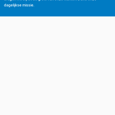
dagelijkse missie.
Tel
+32 (0) 56 43 99 00
Email
info@grubau.be
Adres
Decauvillestraat 24, 8510 Kortrijk, België
BTW
BE
0420.959.313
Openingsuren
Maandag
8u-12u
13u-17u
Dinsdag
8u-12u
13u-17u
Woensdag
8u-12u
13u-17u
Donderdag
8u-12u
13u-17u
Vrijdag
8u-12u
13u-16u