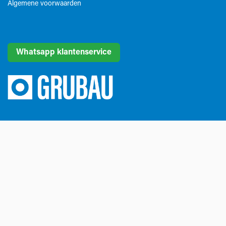
Algemene voorwaarden​
Whatsapp klantenservice
Grubau is Belgisch marktleider in gereedschappen voor
steenbewerking. Daarvoor beschikt Grubau over de meest
kwalitatieve en innovatieve tools uit de sector. Als een echte
partner denken we mee over passende oplossingen en
dragen we bij tot de groei van onze klanten. Dát is onze
dagelijkse missie.
Tel
+32 (0) 56 43 99 00
Email
info@grubau.be