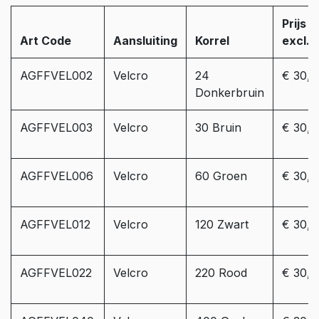
Prijs
Art Code
Aansluiting
Korrel
excl. 
AGFFVEL002
Velcro
24
€ 30,0
Donkerbruin
AGFFVEL003
Velcro
30 Bruin
€ 30,0
AGFFVEL006
Velcro
60 Groen
€ 30,0
AGFFVEL012
Velcro
120 Zwart
€ 30,0
AGFFVEL022
Velcro
220 Rood
€ 30,0