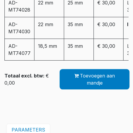
AD-
22 mm
25 mm
€ 30,00
Le
MT74028
3 
AD-
22 mm
35 mm
€ 30,00
In
MT74030
AD-
18,5 mm
35 mm
€ 30,00
Le
MT74077
3 
Totaal excl. btw:
€
Toevoegen aan
0,00
mandje
PARAMETERS