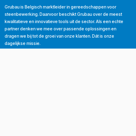
Grubau is Belgisch marktleider in gereedschappen voor
steenbewerking. Daarvoor beschikt Grubau over de meest
kwalitatieve en innovatieve tools uit de sector. Als een echte
partner denken we mee over passende oplossingen en
dragen we bij tot de groei van onze klanten. Dát is onze
dagelijkse missie.
Tel
+32 (0) 56 43 99 00
Email
info@grubau.be
Adres
Decauvillestraat 24, 8510 Kortrijk, België
BTW
BE
0420.959.313
Openingsuren
Maandag
8u-12u
13u-17u
Dinsdag
8u-12u
13u-17u
Woensdag
8u-12u
13u-17u
Donderdag
8u-12u
13u-17u
Vrijdag
8u-12u
13u-16u