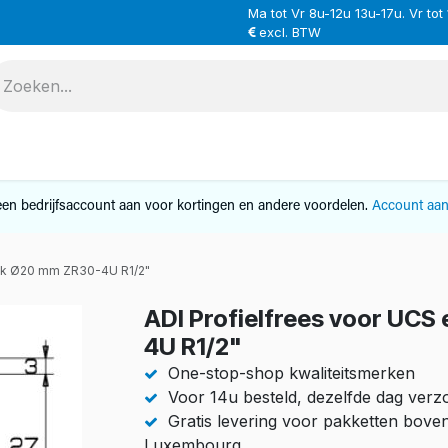
Ma tot Vr 8u-12u 13u-17u. Vr tot
excl. BTW
VERHUUR
SERVICE
OVER ONS
CONTAC
en bedrijfsaccount aan voor kortingen en andere voordelen.
Account aa
iek Ø20 mm ZR30-4U R1/2"
ADI Profielfrees voor UC
4U R1/2"
One-stop-shop kwaliteitsmerken
Voor 14u besteld, dezelfde dag ver
Gratis levering voor pakketten bove
Luxembourg