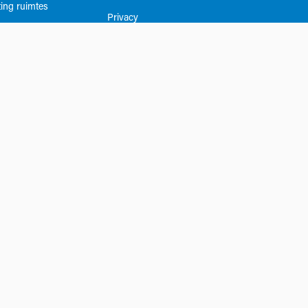
ing ruimtes
Privacy
Algemene voorwaarden​