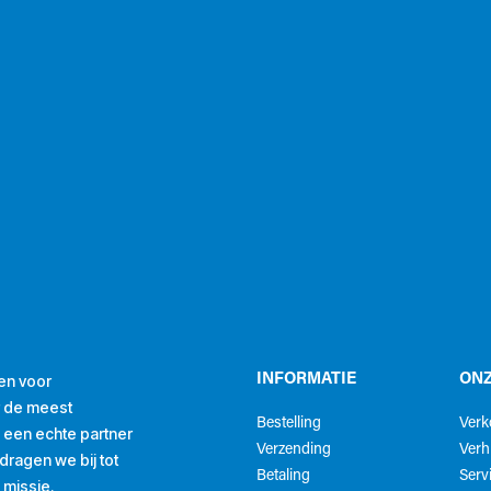
en voor
INFORMATIE
ONZ
r de meest
Bestelling
Ver
ls een echte partner
Verzending
Verh
ragen we bij tot
Betaling
Serv
 missie.