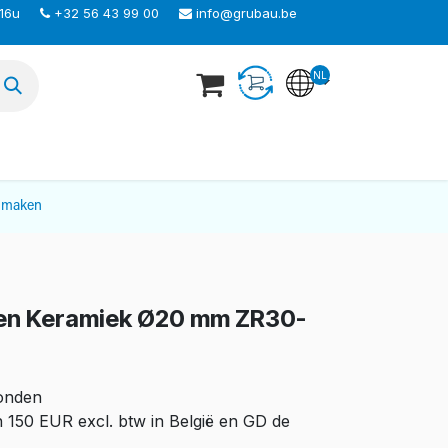
 16u
+32 56 43 99 00
info@grubau.be
NL
TEER ONS
nmaken
S en Keramiek Ø20 mm ZR30-
zonden
n 150 EUR excl. btw in België en GD de