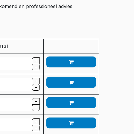
ijkomend en professioneel advies
tal
+
–
+
–
+
–
+
–