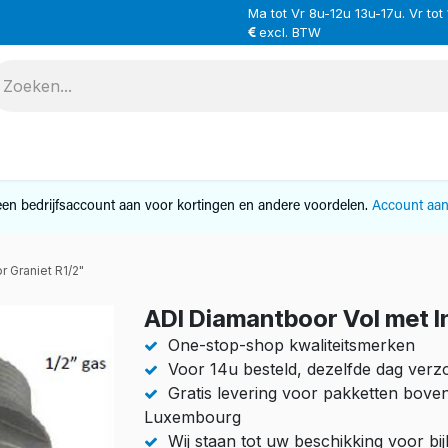
Ma tot Vr 8u-12u 13u-17u. Vr tot
excl. BTW
VERHUUR
SERVICE
OVER ONS
CONTAC
en bedrijfsaccount aan voor kortingen en andere voordelen.
Account aa
 Graniet R1/2"
ADI Diamantboor Vol met I
One-stop-shop kwaliteitsmerken
Voor 14u besteld, dezelfde dag ver
Gratis levering voor pakketten bove
Luxembourg
Wij staan tot uw beschikking voor b