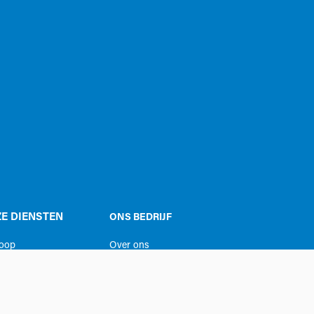
E DIENSTEN
ONS BEDRIJF
koop
Over ons
uur
Jobs
ice
Contacteer ons
ing ruimtes
Privacy