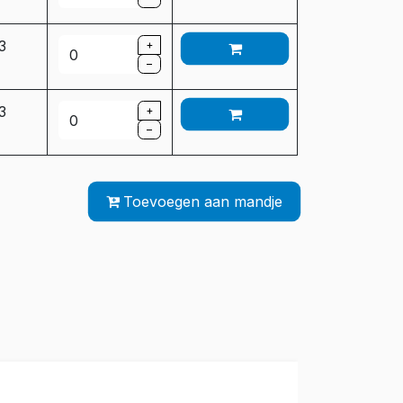
 3
+
–
 3
+
–
Toevoegen aan mandje