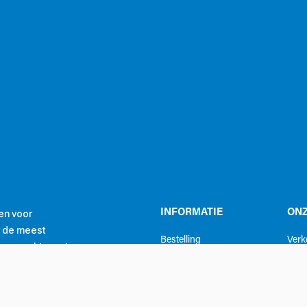
en voor
INFORMATIE
ONZ
r de meest
Bestelling
Ver
ls een echte partner
Verzending
Verh
ragen we bij tot
Betaling
Serv
 missie.
Registreer
Meet
Getrouwheidsprogramma