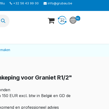
 16u
+32 56 43 99 00
info@grubau.be
NL
TEER ONS
nmaken
nkeping voor Graniet R1/2"
zonden
n 150 EUR excl. btw in België en GD de
ijkomend en professioneel advies