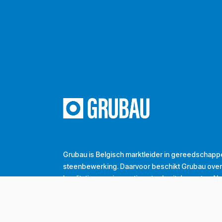
Grubau is Belgisch marktleider in gereedschapp
steenbewerking. Daarvoor beschikt Grubau ove
kwalitatieve en innovatieve tools uit de sector. A
denken we mee over passende oplossingen en d
de groei van onze klanten. Dát is onze dagelijkse