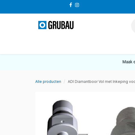
Overslaan naar inhoud
VERKOOP
Maak e
Alle producten
ADI Diamantboor Vol met Inkeping voor