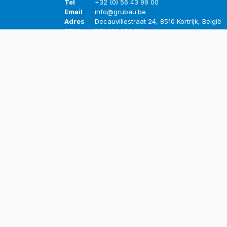
Tel
+32 (0) 56 43 99 00
Email
info@grubau.be
Adres
Decauvillestraat 24, 8510 Kortrijk, België
BTW
BE
0420.959.313
Openingsuren
Maandag
8u-12u
13u-17u
Dinsdag
8u-12u
13u-17u
Woensdag
8u-12u
13u-17u
Donderdag
8u-12u
13u-17u
Vrijdag
8u-12u
13u-16u