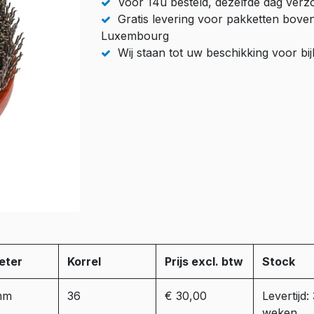
Voor 14u besteld, dezelfde dag ver
Gratis levering voor pakketten bove
Luxembourg
Wij staan tot uw beschikking voor b
eter
Korrel
Prijs excl. btw
Stock
mm
36
€ 30,00
Levertijd:
weken