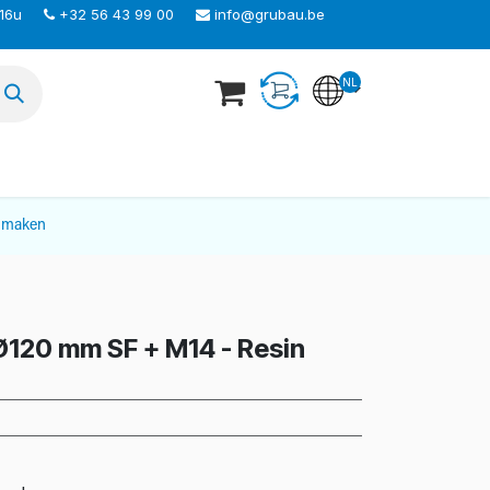
 16u
+32 56 43 99 00
info@grubau.be
NL
TEER ONS
nmaken
120 mm SF + M14 - Resin