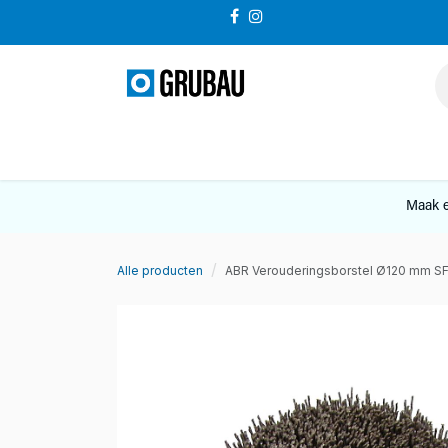
Overslaan naar inhoud
VERKOOP
Maak e
Alle producten
ABR Verouderingsborstel Ø120 mm SF