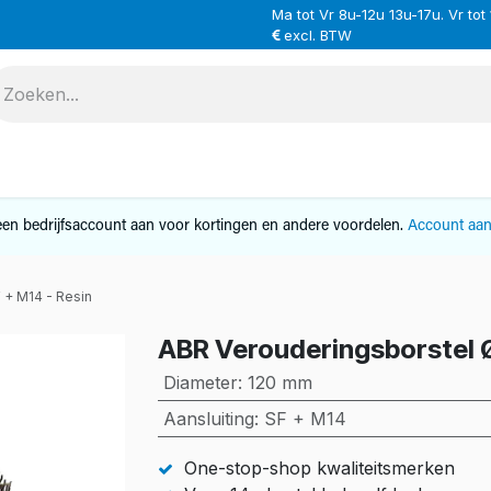
Ma tot Vr 8u-12u 13u-17u. Vr tot
excl. BTW
VERHUUR
SERVICE
OVER ONS
CONTAC
en bedrijfsaccount aan voor kortingen en andere voordelen.
Account aa
 + M14 - Resin
ABR Verouderingsborstel Ø
Diameter
:
120 mm
Aansluiting
:
SF + M14
One-stop-shop kwaliteitsmerken