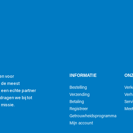
en voor
INFORMATIE
ONZ
r de meest
Bestelling
Ver
ls een echte partner
Verzending
Verh
ragen we bij tot
Betaling
Serv
 missie.
Registreer
Meet
Getrouwheidsprogramma
Mijn account