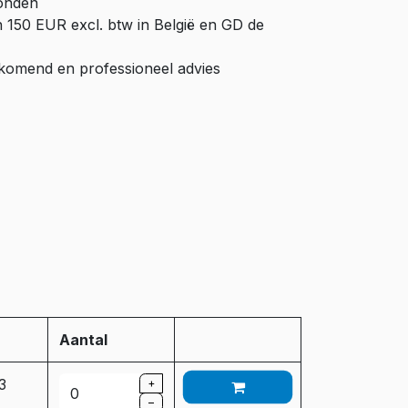
zonden
n 150 EUR excl. btw in België en GD de
ijkomend en professioneel advies
Aantal
 3
+
–