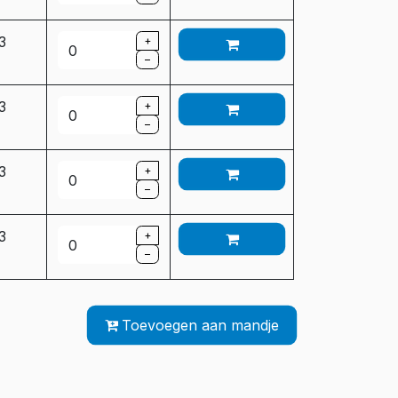
 3
+
–
 3
+
–
 3
+
–
 3
+
–
Toevoegen aan mandje