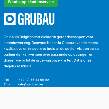
Whatsapp klantenservice
Grubau is Belgisch marktleider in gereedschappen voor
steenbewerking. Daarvoor beschikt Grubau over de meest
kwalitatieve en innovatieve tools uit de sector. Als een echte
partner denken we mee over passende oplossingen en
dragen we bij tot de groei van onze klanten. Dát is onze
dagelijkse missie.
Tel
+32 (0) 56 43 99 00
Email
info@grubau.be
Adres
Decauvillestraat 24, 8510 Kortrijk, België
BTW
BE
0420.959.313
Openingsuren
Maandag
8u-12u
13u-17u