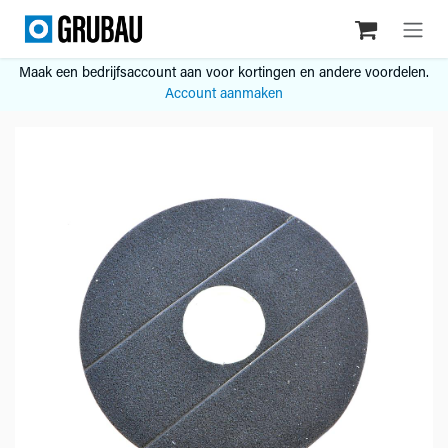
Overslaan naar inhoud
Maak een bedrijfsaccount aan voor kortingen en andere voordelen.
Account aanmaken