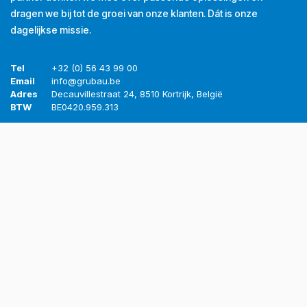
dragen we bij tot de groei van onze klanten. Dát is onze
dagelijkse missie.
Tel
+32 (0) 56 43 99 00
Email
info@grubau.be
Adres
Decauvillestraat 24, 8510 Kortrijk, België
BTW
BE
0420.959.313
Openingsuren
Maandag
8u-12u
13u-17u
Dinsdag
8u-12u
13u-17u
Woensdag
8u-12u
13u-17u
Donderdag
8u-12u
13u-17u
Vrijdag
8u-12u
13u-16u